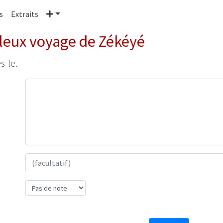
Plus
s
Extraits
leux voyage de Zékéyé
s-le.