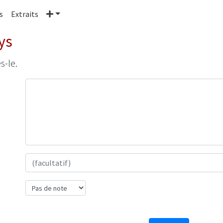
Plus
s
Extraits
ys
s-le.