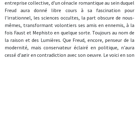
entreprise collective, d'un cénacle romantique au sein duquel
Freud aura donné libre cours à sa fascination pour
l'irrationnel, les sciences occultes, la part obscure de nous-
mêmes, transformant volontiers ses amis en ennemis, à la
fois Faust et Mephisto en quelque sorte. Toujours au nom de
la raison et des Lumières. Que Freud, encore, penseur de la
modernité, mais conservateur éclairé en politique, n'aura
cessé d'agir en contradiction avec son oeuvre. Le voici en son
temps, dans sa famille, en son cénacle, entouré de ses
collections, de ses femmes, de ses enfants, de ses chiens, le
voici enfin en proie au pessimisme face à la montée des
extrêmes, pris d'hésitations à l'heure de l'exil londonien, où il
finira sa vie. Le voici dans notre temps aussi, nourrissant nos
interrogations de ses propres doutes, de ses échecs, de ses
passions.
25,00 €
Commander
Amazon
Fnac