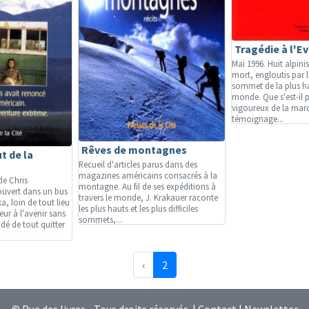
Tragédie à l'E
Mai 1996. Huit alpini
mort, engloutis par 
sommet de la plus 
monde. Que s'est-il p
vigoureux de la mar
témoignage...
Rêves de montagnes
t de la
Recueil d'articles parus dans des
magazines américains consacrés à la
de Chris
montagne. Au fil de ses expéditions à
ouvert dans un bus
travers le monde, J. Krakauer raconte
, loin de tout lieu
les plus hauts et les plus difficiles
eur à l'avenir sans
sommets,...
cidé de tout quitter
Précédente
(page courante)
‹
2