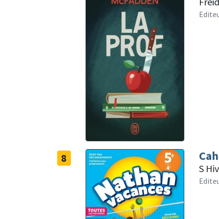
Frei
Editeu
Cah
8
S Hi
Edite