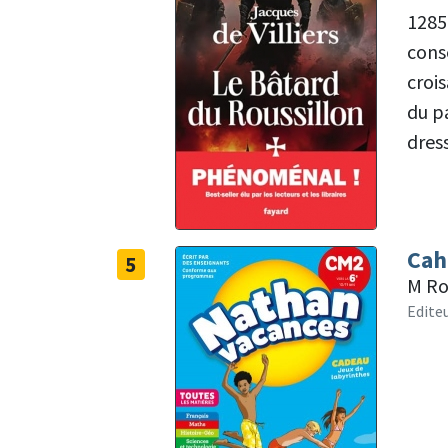
1285,
cons
crois
du pa
dress
Cah
5
M Ro
Edite