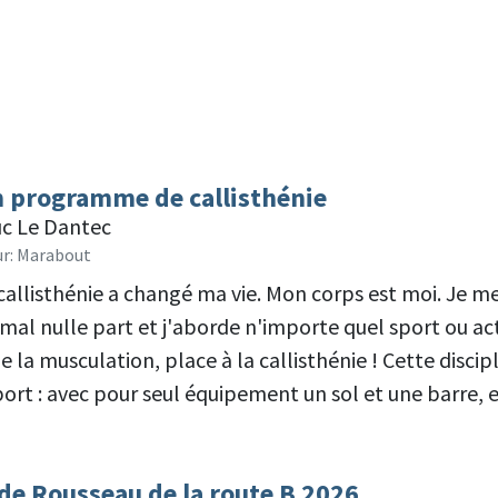
 programme de callisthénie
uc Le Dantec
ur: Marabout
 callisthénie a changé ma vie. Mon corps est moi. Je m
mal nulle part et j'aborde n'importe quel sport ou acti
ie la musculation, place à la callisthénie ! Cette disc
ort : avec pour seul équipement un sol et une barre, e
de Rousseau de la route B 2026