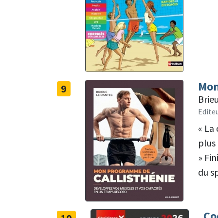
Mon
9
Brie
Edite
« La
plus 
» Fin
du sp
Co