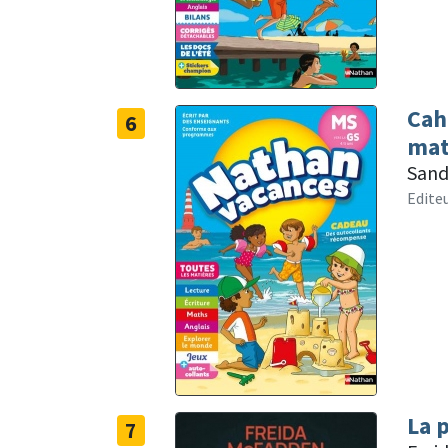
Cah
6
mat
Sand
Edite
La 
7