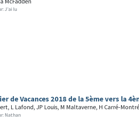
da McFadden
r: J'ai lu
ier de Vacances 2018 de la 5ème vers la 4è
vert, L Lafond, JP Louis, M Maltaverne, H Carré-Mont
ur: Nathan