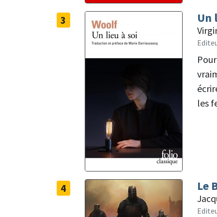
Un l
3
Virg
Edite
Pour
vrai
écrir
les 
Le 
4
Jacqu
Editeu