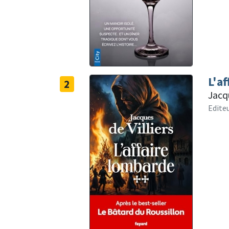
L'a
2
Jacqu
Editeu