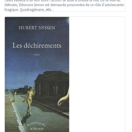
Jadis vedette d'un film dont l'action se situe à Dresde la nuit où la ville fut
détruite, Eléonore Simon est demeurée prisonnière de ce rôle d'adolescente
tragique. Quadragénaire, elle...