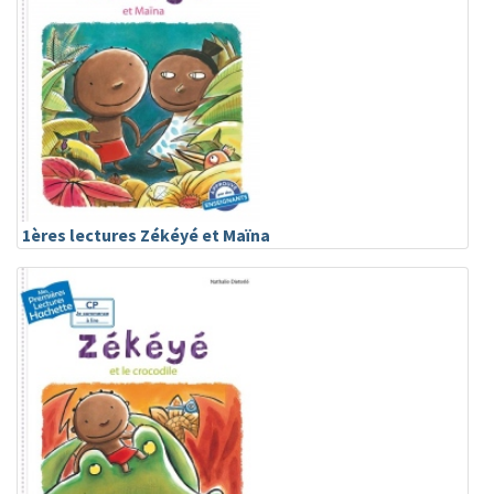
1ères lectures Zékéyé et Maïna