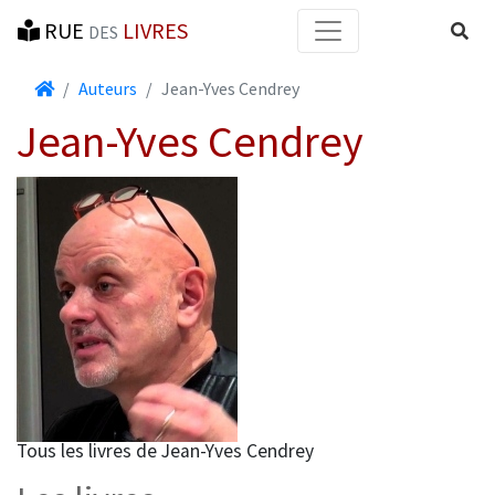
RUE
LIVRES
Reche
DES
Accueil
Auteurs
Jean-Yves Cendrey
Jean-Yves Cendrey
Tous les livres de Jean-Yves Cendrey