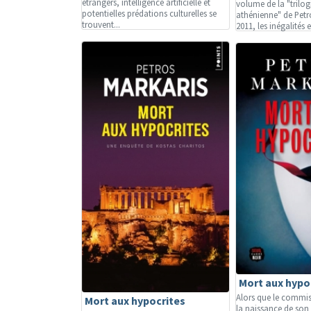
étrangers, intelligence artificielle et
volume de la "trilogi
potentielles prédations culturelles se
athénienne" de Petr
trouvent...
2011, les inégalités e
Mort aux hypo
Alors que le commiss
Mort aux hypocrites
la naissance de son p