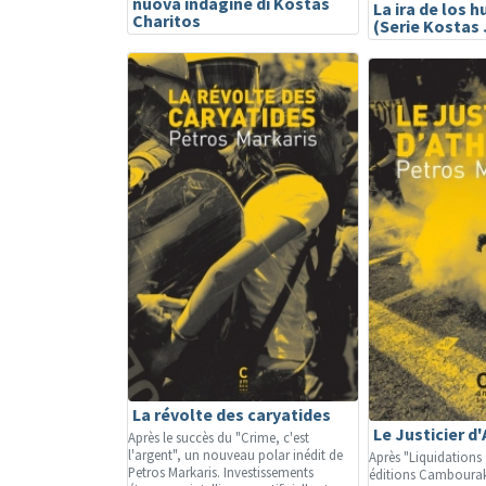
nuova indagine di Kostas
La ira de los 
Charitos
(Serie Kostas 
La révolte des caryatides
Le Justicier d
Après le succès du "Crime, c'est
l'argent", un nouveau polar inédit de
Après "Liquidations 
Petros Markaris. Investissements
éditions Cambouraki