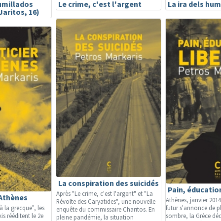
humillados
Le crime, c'est l'argent
La ira dels hum
Jaritos, 16)
La conspiration des suicidés
Pain, éducation
Après "Le crime, c'est l'argent" et "La
'Athènes
Athènes, janvier 2014
Révolte des Caryatides", une nouvelle
à la grecque", les
futur s'annonce de p
enquête du commissaire Charitos. En
s rééditent le 2e
sombre, la Grèce déc
pleine pandémie, la situation