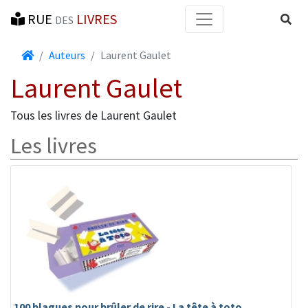
RUE
LIVRES
Reche
DES
Accueil
Auteurs
Laurent Gaulet
Laurent Gaulet
Tous les livres de Laurent Gaulet
Les livres
100 blagues pour brûler de rire - La tête à toto