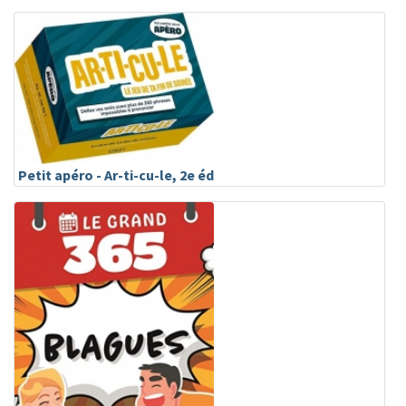
Petit apéro - Ar-ti-cu-le, 2e éd