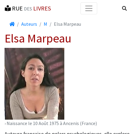
RUE
LIVRES
Reche
DES
Accueil
Auteurs
M
Elsa Marpeau
Elsa Marpeau
› Naissance le 10 Août 1975 à Ancenis (France)