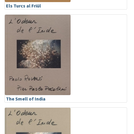
Els Turcs al Friül
The Smell of India