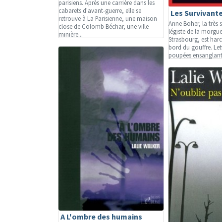
parisiens. Après une carrière dans les
cabarets d'avant-guerre, elle se
Les Survivant
retrouve à La Parisienne, une maison
Anne Boher, la très 
close de Colomb Béchar, une ville
légiste de la morgue
minière...
Strasbourg, est harc
bord du gouffre. Le
poupées ensanglanté
A L'ombre des humains