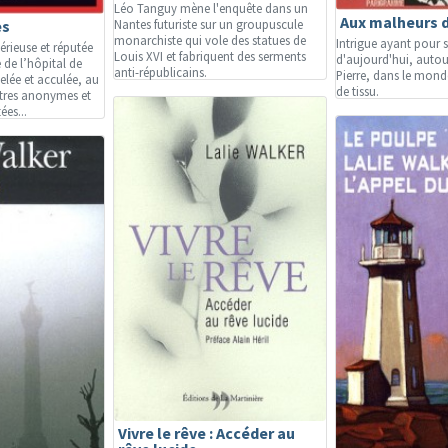
Léo Tanguy mène l'enquête dans un
Aux malheurs 
es
Nantes futuriste sur un groupuscule
monarchiste qui vole des statues de
Intrigue ayant pour s
sérieuse et réputée
Louis XVI et fabriquent des serments
d'aujourd'hui, autour
 de l’hôpital de
anti-républicains.
Pierre, dans le mon
elée et acculée, au
de tissu.
ttres anonymes et
es...
Vivre le rêve : Accéder au