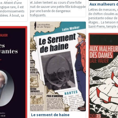
et Julien tentent au cours d'une folle
 Atteint d'une
Aux malheurs 
nuit de sauver une petite fille kidnappée
ique rare, il est
Lettres de menaces,
par une bande de dangereux
s endormissements
de chiffon clouées a
trafiquants.
lières. À bout, sa
persistante odeur de 
étages... La tension
Saint-Pierre, temple d
Le serment de haine