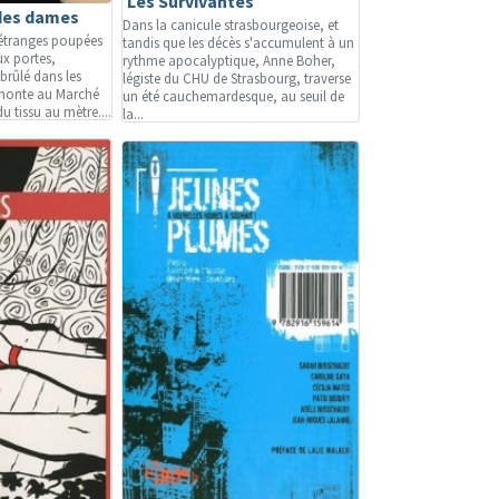
Les Survivantes
des dames
Dans la canicule strasbourgeoise, et
 étranges poupées
tandis que les décès s'accumulent à un
ux portes,
rythme apocalyptique, Anne Boher,
brûlé dans les
légiste du CHU de Strasbourg, traverse
 monte au Marché
un été cauchemardesque, au seuil de
u tissu au mètre....
la...