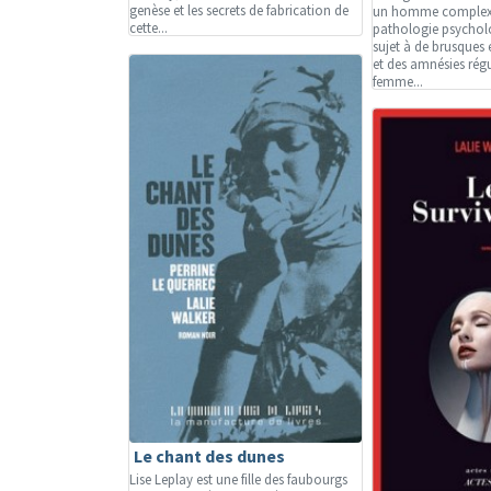
genèse et les secrets de fabrication de
un homme complexe.
cette...
pathologie psycholog
sujet à de brusque
et des amnésies régu
femme...
Le chant des dunes
Lise Leplay est une fille des faubourgs