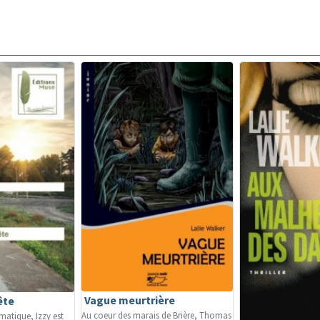
Vague meurtrière
ête
Au coeur des marais de Brière, Thomas
rmatique, Izzy est