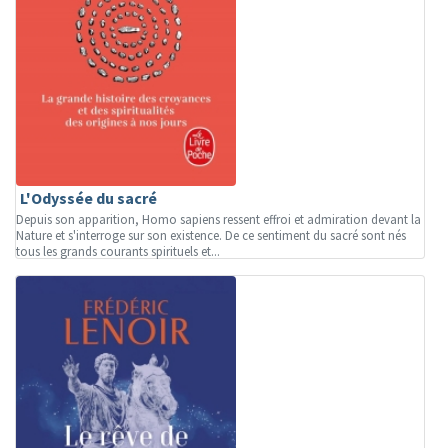
L'Odyssée du sacré
Depuis son apparition, Homo sapiens ressent effroi et admiration devant la
Nature et s'interroge sur son existence. De ce sentiment du sacré sont nés
tous les grands courants spirituels et...