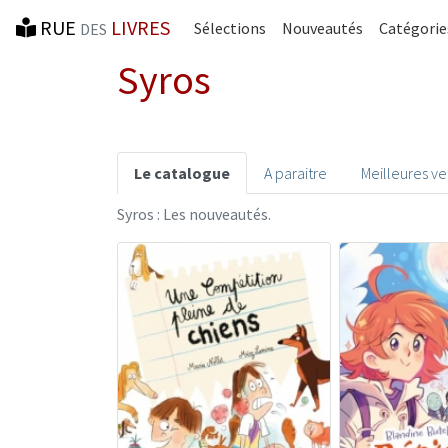
RUE
LIVRES
Sélections
Nouveautés
Catégorie
DES
Syros
Le catalogue
A paraitre
Meilleures v
Syros : Les nouveautés.