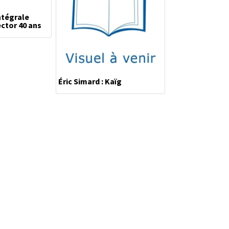
ntégrale
ector 40 ans
Éric Simard : Kaïg