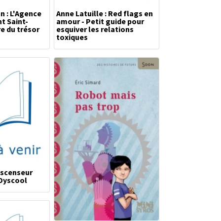
n : L'Agence
Anne Latuille : Red flags en
t Saint-
amour - Petit guide pour
re du trésor
esquiver les relations
toxiques
Ascenseur
 Dyscool