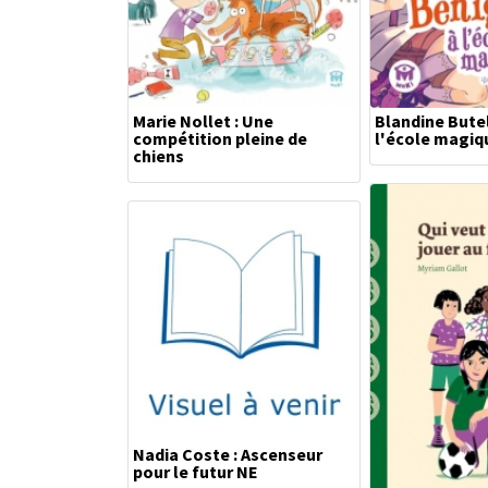
Marie Nollet : Une
Blandine Butel
compétition pleine de
l'école magiq
chiens
Nadia Coste : Ascenseur
pour le futur NE