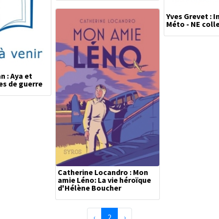
Yves Grevet : I
Méto - NE coll
 : Aya et
es de guerre
Catherine Locandro : Mon
amie Léno: La vie héroïque
d'Hélène Boucher
Précédente
(page courante)
Suivante
‹
2
›