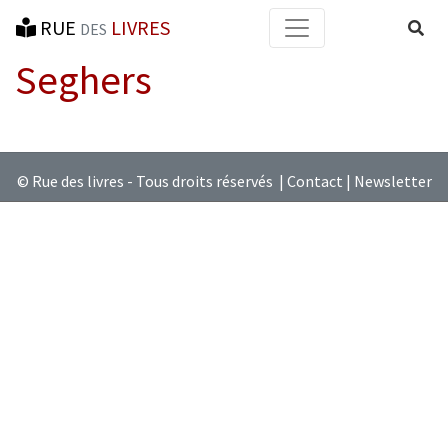
RUE
LIVRES
Reche
DES
Seghers
© Rue des livres - Tous droits réservés |
Contact
|
Newsletter