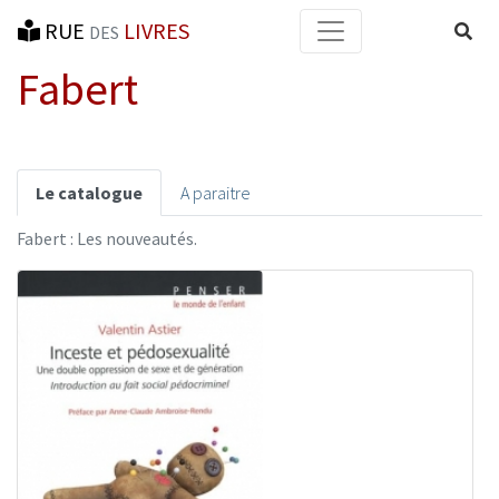
RUE
LIVRES
Reche
DES
Fabert
Le catalogue
A paraitre
Fabert : Les nouveautés.