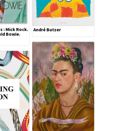
 : Mick Rock.
André Butzer
vid Bowie.