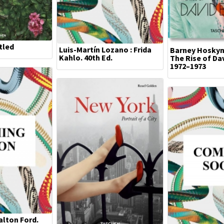
tled
Luis-Martín Lozano : Frida
Barney Hoskyns
Kahlo. 40th Ed.
The Rise of Da
1972–1973
Walton Ford.