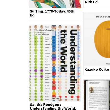
40th Ed.
Surfing. 1778-Today. 40th
Ed.
Kazuko Koike 
Sandra Rendgen :
Understanding the World.