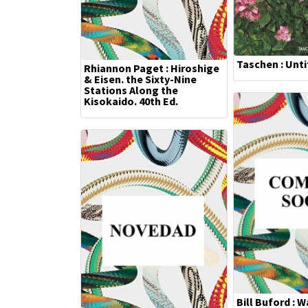
Taschen : Unti
Rhiannon Paget : Hiroshige
& Eisen. the Sixty-Nine
Stations Along the
Kisokaido. 40th Ed.
Bill Buford : 