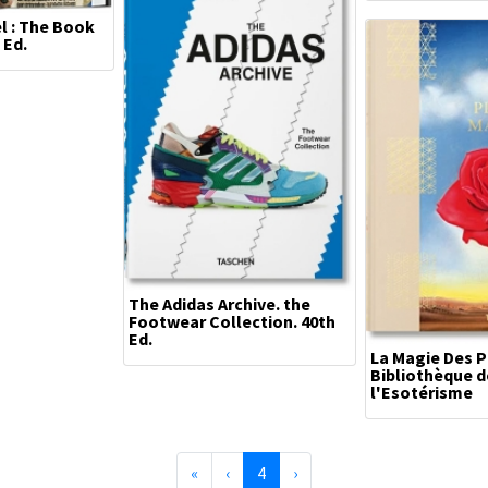
l : The Book
 Ed.
The Adidas Archive. the
Footwear Collection. 40th
Ed.
La Magie Des P
Bibliothèque d
l'Esotérisme
Première page
Précédente
(page courante)
Suivante
«
‹
4
›