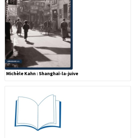
Michèle Kahn : Shanghaï-la-juive