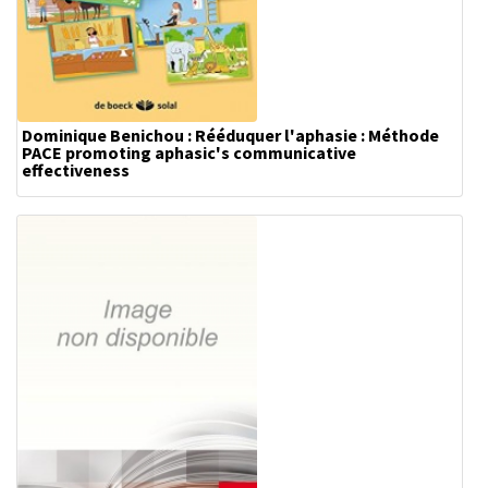
Dominique Benichou : Rééduquer l'aphasie : Méthode
PACE promoting aphasic's communicative
effectiveness