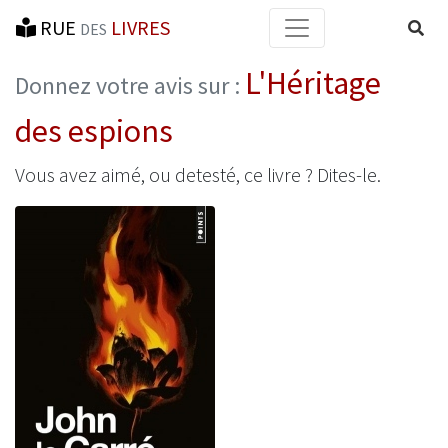
RUE
LIVRES
Reche
DES
L'Héritage
Donnez votre avis sur :
des espions
Vous avez aimé, ou detesté, ce livre ? Dites-le.