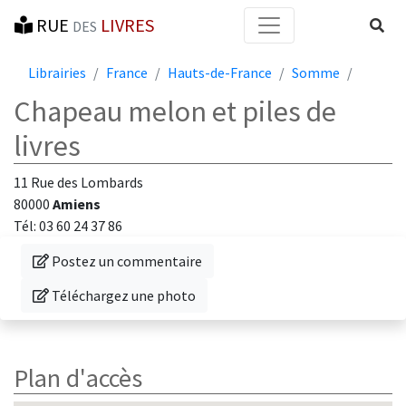
RUE
LIVRES
Reche
DES
Librairies
France
Hauts-de-France
Somme
Chapeau melon et piles de
livres
11 Rue des Lombards
80000
Amiens
Tél: 03 60 24 37 86
Donnez votre avis sur cette librairie
Postez un commentaire
Téléchargez une photo de cette librairie
Téléchargez une photo
Plan d'accès