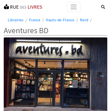
RUE
LIVRES
Reche
DES
Librairies
France
Hauts-de-France
Nord
Aventures BD