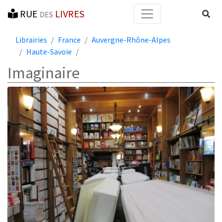
RUE
LIVRES
Reche
DES
Librairies
France
Auvergne-Rhône-Alpes
Haute-Savoie
Imaginaire