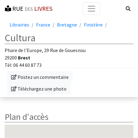
RUE
LIVRES
Reche
DES
Librairies
France
Bretagne
Finistère
Cultura
Phare de l'Europe, 29 Rue de Gouesnou
29200
Brest
Tél: 06 44 60 87 73
Donnez votre avis sur cette librairie
Postez un commentaire
Téléchargez une photo de cette librairie
Téléchargez une photo
Plan d'accès