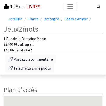
RUE
LIVRES
Reche
DES
Librairies
France
Bretagne
Côtes d'Armor
Jeux2mots
1 Rue de la Fontaine Morin
22440
Ploufragan
Tél: 06 67 14 24 42
Donnez votre avis sur cette librairie
Postez un commentaire
Téléchargez une photo de cette librairie
Téléchargez une photo
Plan d'accès