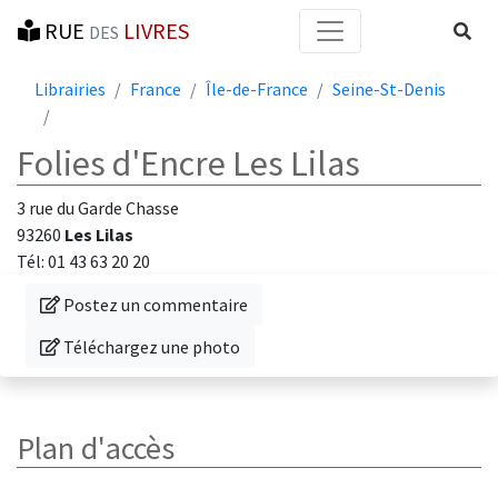
RUE
LIVRES
Reche
DES
Librairies
France
Île-de-France
Seine-St-Denis
Folies d'Encre Les Lilas
3 rue du Garde Chasse
93260
Les Lilas
Tél: 01 43 63 20 20
Donnez votre avis sur cette librairie
Postez un commentaire
Téléchargez une photo de cette librairie
Téléchargez une photo
Plan d'accès