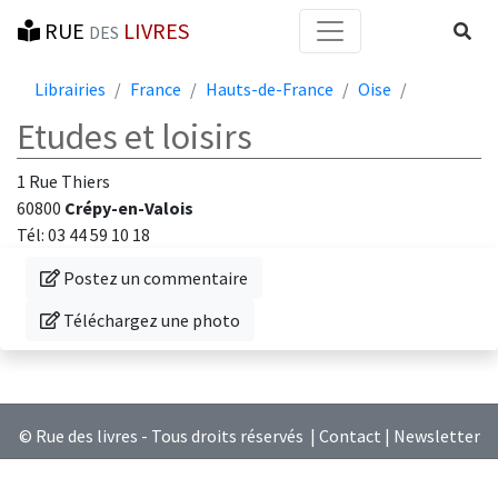
RUE
LIVRES
Reche
DES
Librairies
France
Hauts-de-France
Oise
Etudes et loisirs
1 Rue Thiers
60800
Crépy-en-Valois
Tél: 03 44 59 10 18
Donnez votre avis sur cette librairie
Postez un commentaire
Téléchargez une photo de cette librairie
Téléchargez une photo
© Rue des livres - Tous droits réservés |
Contact
|
Newsletter