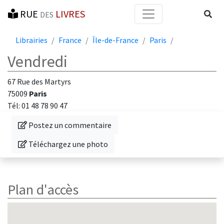
RUE
LIVRES
Reche
DES
Librairies
France
Île-de-France
Paris
Vendredi
67 Rue des Martyrs
75009
Paris
Tél: 01 48 78 90 47
Donnez votre avis sur cette librairie
Postez un commentaire
Téléchargez une photo de cette librairie
Téléchargez une photo
Plan d'accès