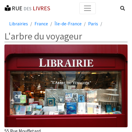
RUE
LIVRES
Reche
DES
Librairies
France
Île-de-France
Paris
L'arbre du voyageur
55 Rue Mouffetard