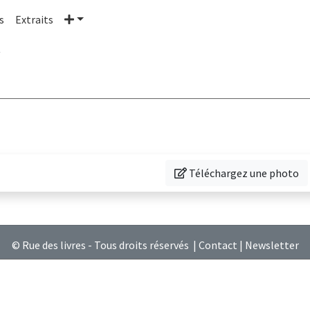
Plus
s
Extraits
s
Téléchargez une photo de cet
Téléchargez une photo
© Rue des livres - Tous droits réservés |
Contact
|
Newsletter