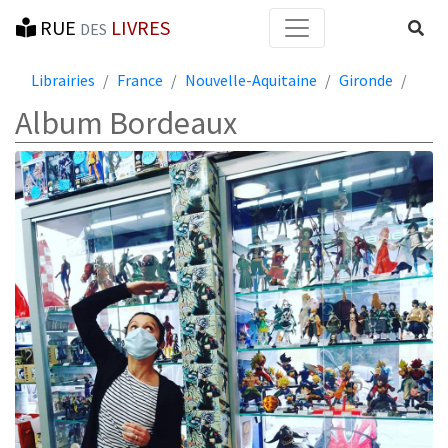
RUE
LIVRES
Reche
DES
Librairies
France
Nouvelle-Aquitaine
Gironde
Album Bordeaux