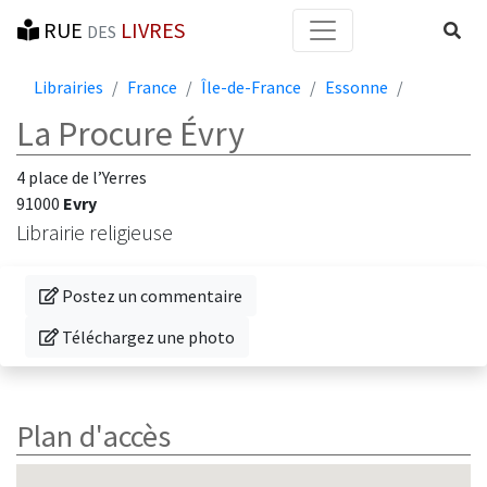
RUE
LIVRES
Reche
DES
Librairies
France
Île-de-France
Essonne
La Procure Évry
4 place de l’Yerres
91000
Evry
Librairie religieuse
Donnez votre avis sur cette librairie
Postez un commentaire
Téléchargez une photo de cette librairie
Téléchargez une photo
Plan d'accès