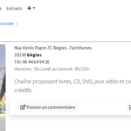
Plus
s
Extraits
Gironde
Rue Denis Papin ZC Bègles -Tartifumes
33130
Bègles
Tél: 06 44 64 94 26
Horaires : Du Lundi au Samedi : 8h/21h
Chaîne proposant livres, CD, DVD, jeux vidéo et con
créatifs.
Donnez votre avis sur cette librairie
T
Postez un commentaire