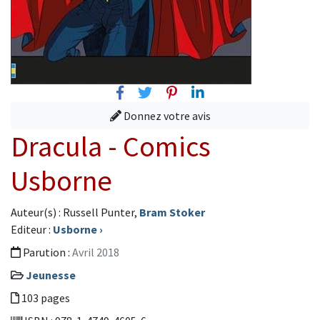
Facebook
Twitter
Pinterest
Linkedin
Donnez votre avis
Dracula - Comics
Usborne
Auteur(s) : Russell Punter,
Bram Stoker
Editeur :
Usborne
›
Parution :
Avril 2018
Jeunesse
103 pages