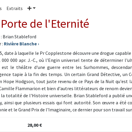
Plus
s
Extraits
 Porte de l'Eternité
 : Brian Stableford
 :
Rivière Blanche
›
5, date à laquelle le Pr Copplestone découvre une drogue capable 
2 000 000 apr. J.-C., où l'Engin universel tente de déterminer l'
est le théâtre d'une guerre entre les Surhommes, descendan
igence tapie à la fin des temps. Un certain Grand Détective, un 
m Hope Hodgson, tout juste revenu de ce Pays de la Nuit qu'est la
 Camille Flammarion et bien d'autres littérateurs de renom devien
 la totalité de l'Histoire universelle. Brian Stableford a publié u
y, ainsi que plusieurs essais qui font autorité. Son œuvre a été 
nie et le Grand Prix de l'Imaginaire, ce dernier pour son travail sur
28,00 €