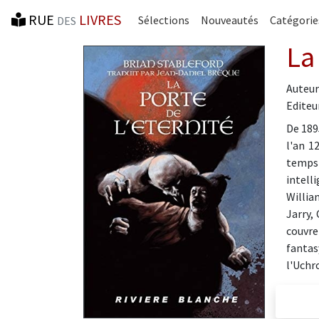
RUE
LIVRES
Sélections
Nouveautés
Catégorie
DES
La
Auteur
Editeur
De 189
l'an 1
temps 
intell
Willia
Jarry,
couvre
fantas
l'Uchro