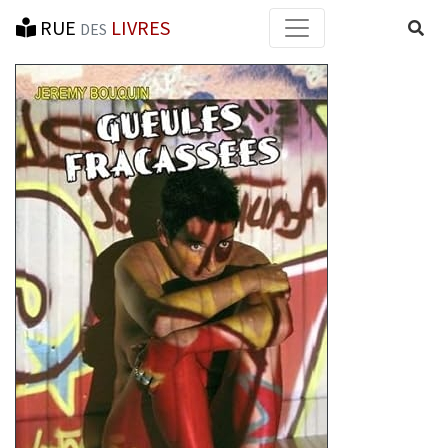
RUE
LIVRES
Reche
DES