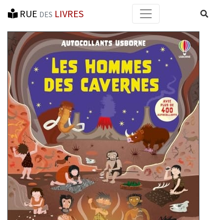
RUE
LIVRES
Reche
DES