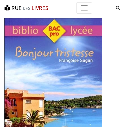
RUE
LIVRES
Reche
DES