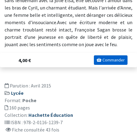
sans lendemain avec la jolie Elsa, elle découvre l'amour dans
les bras de Cyril, un charmant étudiant. Mais l'arrivée d'Anne,
une femme belle et intelligente, vient déranger ces délicieux
moments d'insouciance.Avec une écriture moderne et un
charme troublant resté intact, Françoise Sagan brosse le
portrait d'une jeunesse en quête de liberté et de plaisir,
jouant avec les sentiments comme on joue avec le feu.
4,00 €
Commander
Parution :
Avril 2015
Lycée
Format:
Poche
160 pages
Collection:
Hachette Éducation
ISBN : 978-2-0116-1239-7
Fiche consultée 43 fois