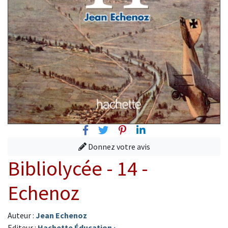
Facebook
Twitter
Pinterest
Linkedin
Donnez votre avis
Bibliolycée - 14 -
Echenoz
Auteur :
Jean Echenoz
Editeur :
Hachette Éducation
›