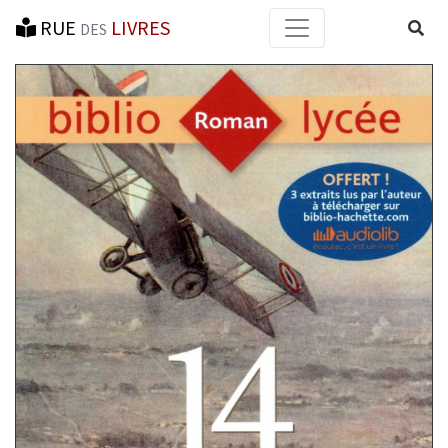
RUE
LIVRES
Reche
DES