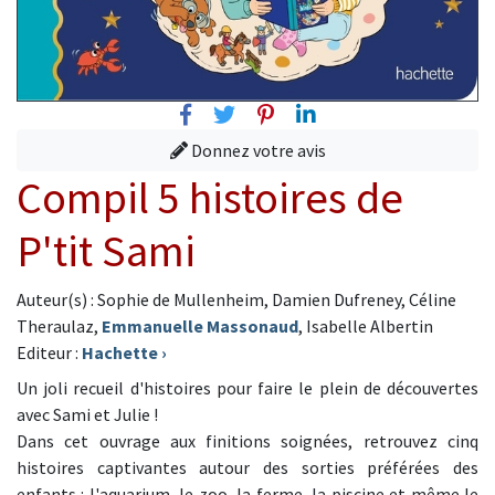
Facebook
Twitter
Pinterest
Linkedin
Donnez votre avis
Compil 5 histoires de
P'tit Sami
Auteur(s) : Sophie de Mullenheim, Damien Dufreney, Céline
Theraulaz,
Emmanuelle Massonaud
, Isabelle Albertin
Editeur :
Hachette
›
Un joli recueil d'histoires pour faire le plein de découvertes
avec Sami et Julie !
Dans cet ouvrage aux finitions soignées, retrouvez cinq
histoires captivantes autour des sorties préférées des
enfants : l'aquarium, le zoo, la ferme, la piscine et même le