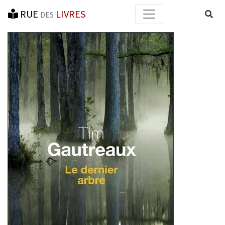
RUE
LIVRES
Reche
DES