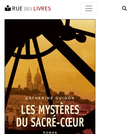
RUE
LIVRES
Reche
DES