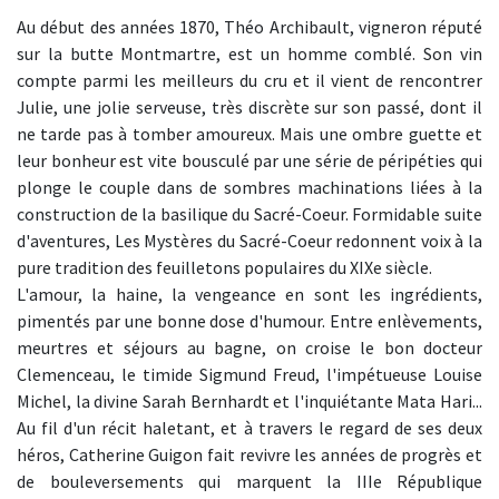
Au début des années 1870, Théo Archibault, vigneron réputé
sur la butte Montmartre, est un homme comblé. Son vin
compte parmi les meilleurs du cru et il vient de rencontrer
Julie, une jolie serveuse, très discrète sur son passé, dont il
ne tarde pas à tomber amoureux. Mais une ombre guette et
leur bonheur est vite bousculé par une série de péripéties qui
plonge le couple dans de sombres machinations liées à la
construction de la basilique du Sacré-Coeur. Formidable suite
d'aventures, Les Mystères du Sacré-Coeur redonnent voix à la
pure tradition des feuilletons populaires du XIXe siècle.
L'amour, la haine, la vengeance en sont les ingrédients,
pimentés par une bonne dose d'humour. Entre enlèvements,
meurtres et séjours au bagne, on croise le bon docteur
Clemenceau, le timide Sigmund Freud, l'impétueuse Louise
Michel, la divine Sarah Bernhardt et l'inquiétante Mata Hari...
Au fil d'un récit haletant, et à travers le regard de ses deux
héros, Catherine Guigon fait revivre les années de progrès et
de bouleversements qui marquent la IIIe République