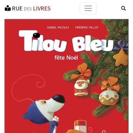
RUE
LIVRES
Reche
DES