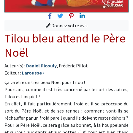
Facebook
Twitter
Pinterest
Linkedin
Donnez votre avis
Tilou bleu attend le Père
Noël
Auteur(s) :
Daniel Picouly
, Frédéric Pillot
Editeur :
Larousse
›
Ça va être un très beau Noël pour Tilou !
Pourtant, comme il est très concerné par le sort des autres,
Tilou est inquiet !
En effet, il fait particulièrement froid et il se préoccupe du
sort du Père Noël et de ses rennes : comment vont-ils se
réchauffer par un froid pareil quand ils doivent rester dehors ?
Pour le Père Noël, ce sera grâce au bonnet, à la houppelande
et surtout aux gants et aux bottes. Ouf, tout est bien chaud