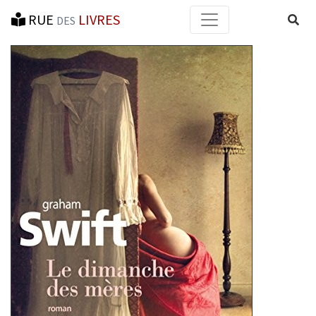
RUE
LIVRES
Reche
DES