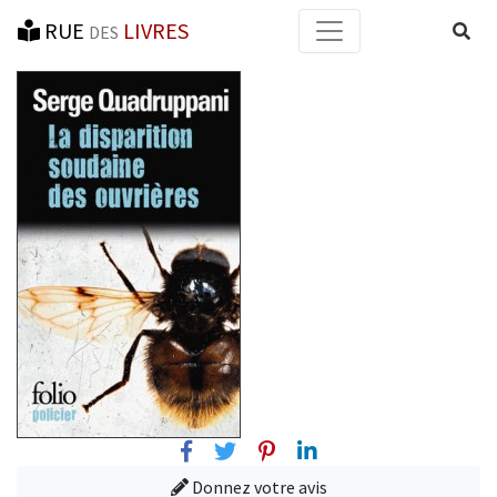
RUE
LIVRES
Reche
DES
Facebook
Twitter
Pinterest
Linkedin
Donnez votre avis