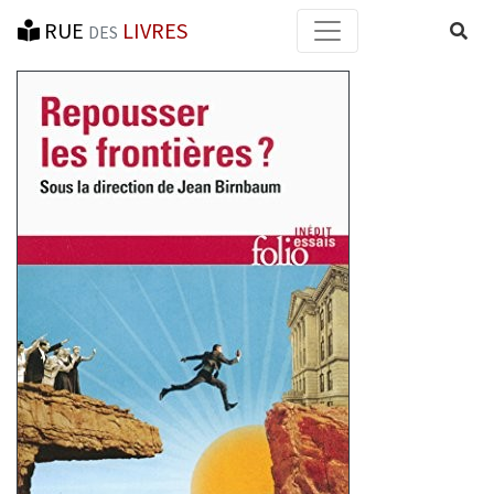
RUE
LIVRES
Reche
DES