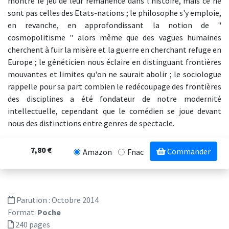
montre le jeu de leur rémanence dans l'histoire, mais ce ne
sont pas celles des Etats-nations ; le philosophe s'y emploie,
en revanche, en approfondissant la notion de "
cosmopolitisme " alors même que des vagues humaines
cherchent à fuir la misère et la guerre en cherchant refuge en
Europe ; le généticien nous éclaire en distinguant frontières
mouvantes et limites qu'on ne saurait abolir ; le sociologue
rappelle pour sa part combien le redécoupage des frontières
des disciplines a été fondateur de notre modernité
intellectuelle, cependant que le comédien se joue devant
nous des distinctions entre genres de spectacle.
7,80 €
Commander
Amazon
Fnac
Parution :
Octobre 2014
Format:
Poche
240 pages