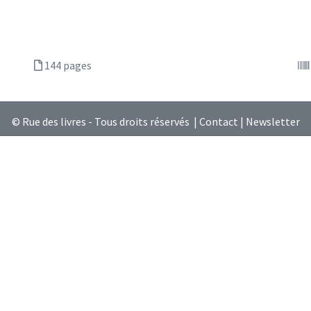
144 pages
© Rue des livres - Tous droits réservés |
Contact
|
Newsletter