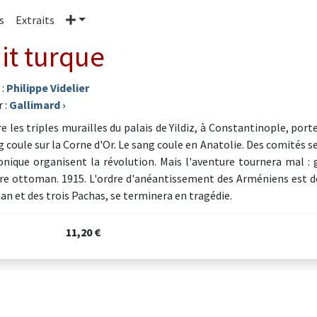
Plus
s
Extraits
it turque
 :
Philippe Videlier
 :
Gallimard
›
re les triples murailles du palais de Yildiz, à Constantinople, por
 coule sur la Corne d'Or. Le sang coule en Anatolie. Des comités secr
onique organisent la révolution. Mais l'aventure tournera mal : 
re ottoman. 1915. L'ordre d'anéantissement des Arméniens est donn
tan et des trois Pachas, se terminera en tragédie.
11,20 €