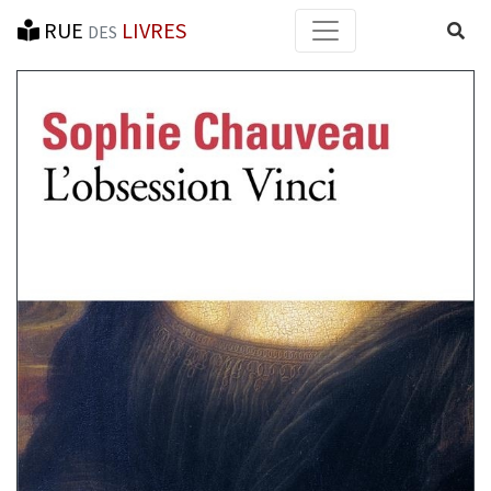
RUE
LIVRES
Reche
DES