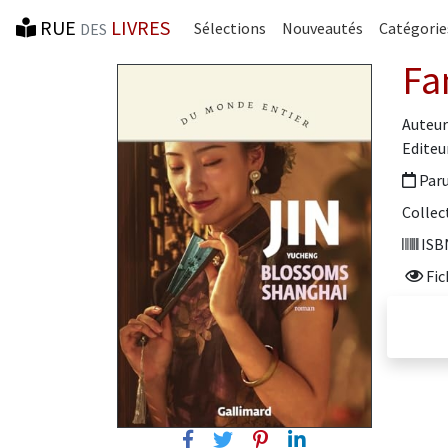
RUE
LIVRES
Sélections
Nouveautés
Catégorie
DES
Fa
Auteur
Editeur
Paru
Collec
ISBN
Fic
Facebook
Twitter
Pinterest
Linkedin