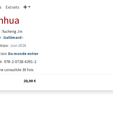
Plus
s
Extraits
nhua
 : Yucheng Jin
 :
Gallimard
›
tion :
Juin 2026
tion:
Du monde entier
 : 978-2-0728-6391-2
he consultée 30 fois
20,00 €